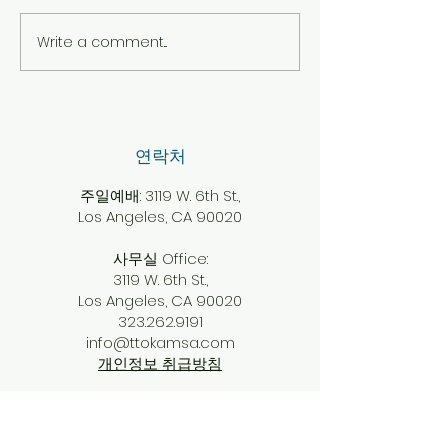
Write a comment...
Poland Misson THMC
2024년 THMC
USA & BETANIA POLAND
스
​연락처
주일예배: 3119 W. 6th St.,
Los Angeles, CA 90020
사무실 Office:
3119 W. 6th St.,
Los Angeles, CA 90020
323.262.9191
info@ttokamsa.com
개인정보 취급방침
​소셜미디어