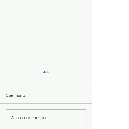
Comments
One Hour Prayer
Write a comment...
전교인 초청 잔치
을 위한 하나님의