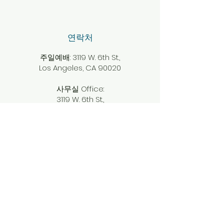
​연락처
주일예배: 3119 W. 6th St.,
Los Angeles, CA 90020
사무실 Office:
3119 W. 6th St.,
Los Angeles, CA 90020
323.262.9191
info@ttokamsa.com
개인정보 취급방침
​소셜미디어
Facebook
Instagram
Twitter