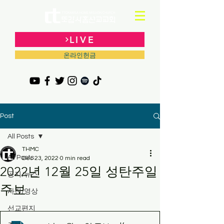
LIVE
온라인헌금
Post
All Posts
THMC
All Posts
Dec 23, 2022
0 min read
2022년 12월 25일 성탄주일
공지/뉴스
주보
사진/영상
선교편지