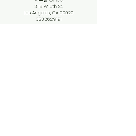
3119 W. 6th St.,
Los Angeles, CA 90020
323.262.9191
info@ttokamsa.com
개인정보 취급방침
​소셜미디어
Facebook
Instagram
Twitter
THMC Youtube
THMCKids Youtube
Podcast
​교회소식지 구독하기