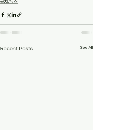
공지/뉴스
See All
Recent Posts