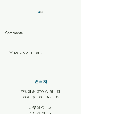
Comments
One Hour Prayer
Write a comment...
전교인 초청 잔치
을 위한 하나님의
​연락처
주일예배: 3119 W. 6th St.,
Los Angeles, CA 90020
사무실 Office:
3119 W. 6th St.,