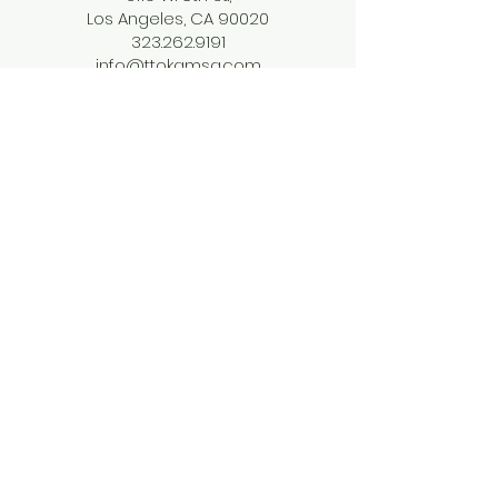
Los Angeles, CA 90020
323.262.9191
info@ttokamsa.com
개인정보 취급방침
​소셜미디어
Facebook
Instagram
Twitter
THMC Youtube
THMCKids Youtube
Podcast
​교회소식지 구독하기