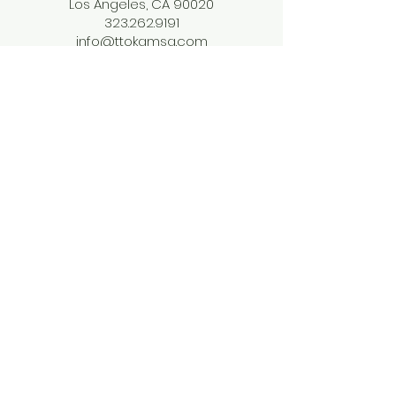
Los Angeles, CA 90020
323.262.9191
info@ttokamsa.com
개인정보 취급방침
​소셜미디어
Facebook
Instagram
Twitter
THMC Youtube
THMCKids Youtube
Podcast
​교회소식지 구독하기
Join