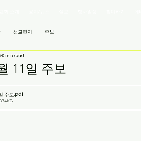
교회 소개
공지/뉴스
설교
행사일정
참여하기
예
상
선교편지
주보
5
0 min read
5월 11일 주보
.pdf
1일 주보
 374KB