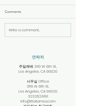
Comments
2026년 7월 26일 주보
2026년 7월 19
Write a comment...
​연락처
주일예배: 3119 W. 6th St.,
Los Angeles, CA 90020
사무실 Office:
3119 W. 6th St.,
Los Angeles, CA 90020
323.262.9191
info@ttokamsa.com