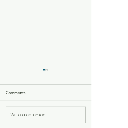
Comments
Write a comment...
2024년 THMC 멤버쉽 클래
또감사선교교회 
스
련회