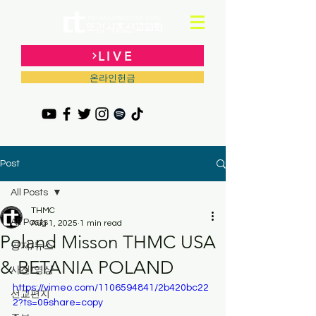
LIVE
온라인헌금
Post
All Posts
THMC
All Posts
Aug 1, 2025
1 min read
Poland Misson THMC USA
공지/뉴스
& BETANIA POLAND
사진/영상
https://vimeo.com/1106594841/2b420bc22
선교편지
2?ts=0&share=copy